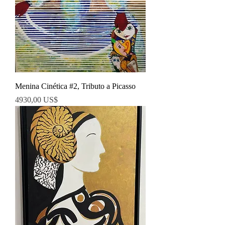
Menina Cinética #2, Tributo a Picasso
Precio
4930,00 US$