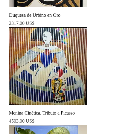
Duquesa de Urbino en Oro
Precio
2317,00 US$
Menina Cinética, Tributo a Picasso
Precio
4503,00 US$