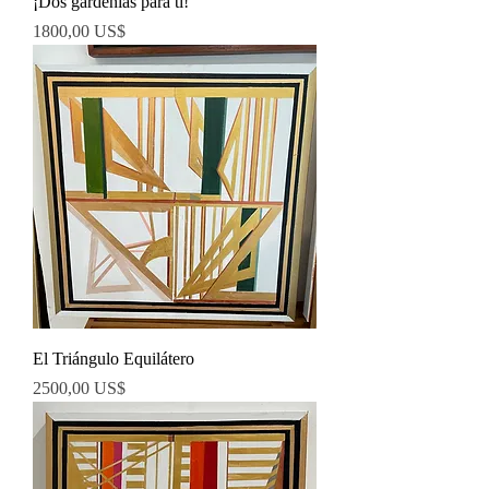
¡Dos gardenias para ti!
Precio
1800,00 US$
El Triángulo Equilátero
Precio
2500,00 US$