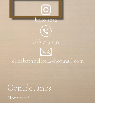
combina la fuerza del retrato con el
simbolismo nacional, creando un
emblema de identidad, resistencia y
bello.sosa
esperanza contemporánea.
Artista:
Elizabeth Bello
786 755 0554
elizabethbello14@hotmail.com
Contáctanos
Nombre
*
Apellido