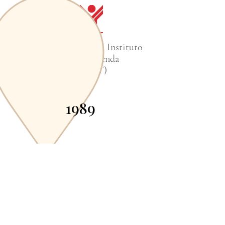
Delegado en México del Instituto
Nacional de Vivienda
(INFONAVIT)
1989
Gold Medal, 2nd Class, Francisco
de Miranda. President Carlos
Andrés Pérez