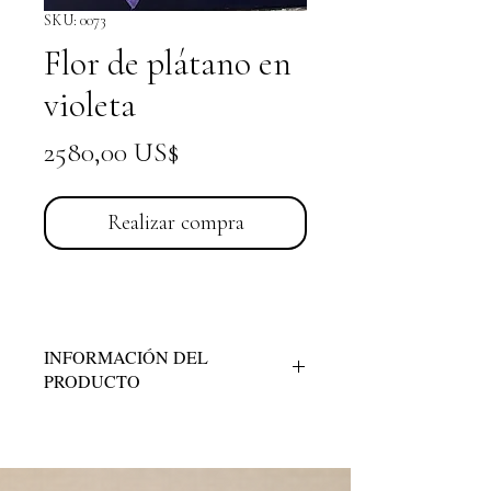
SKU: 0073
Flor de plátano en
violeta
Precio
2580,00 US$
Realizar compra
INFORMACIÓN DEL
PRODUCTO
Técnica:
Acrílico sobre lienzo
Dimensiones:
22” x 28” x 1.5”
Descripción:
Una interpretación