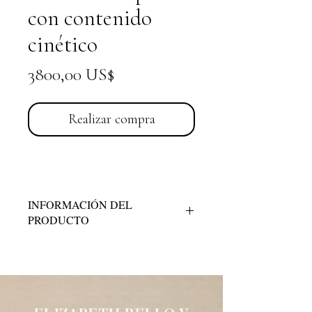
con contenido
cinético
Precio
3800,00 US$
Realizar compra
INFORMACIÓN DEL
PRODUCTO
Técnica:
Acrílico sobre lienzo. Vibrante
verano inspirado en la escultura de bronce
del artista.
Dimensiones:
29” x 29”
Descripción:
La dinámica espacial