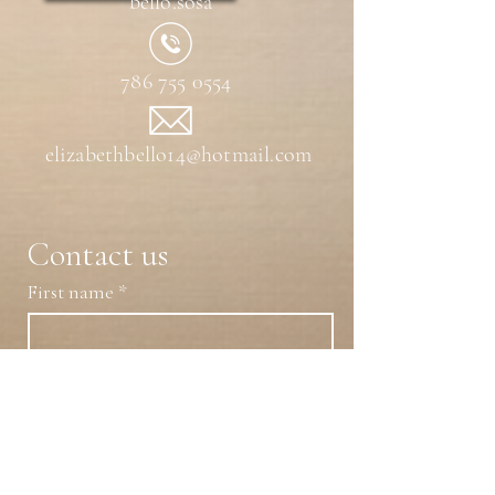
bello.sosa
786 755 0554
elizabethbello14@hotmail.com
Contact us
First name
*
Last name
Email
*